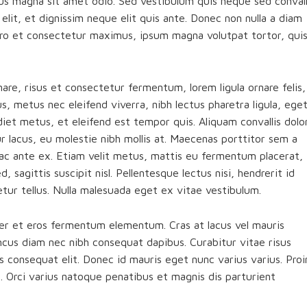
sus magna sit amet odio. Sed vestibulum quis neque sed convall
t elit, et dignissim neque elit quis ante. Donec non nulla a diam
libero et consectetur maximus, ipsum magna volutpat tortor, qui
re, risus et consectetur fermentum, lorem ligula ornare felis,
, metus nec eleifend viverra, nibh lectus pharetra ligula, ege
diet metus, et eleifend est tempor quis. Aliquam convallis dolo
r lacus, eu molestie nibh mollis at. Maecenas porttitor sem a
m ac ante ex. Etiam velit metus, mattis eu fermentum placerat,
d, sagittis suscipit nisl. Pellentesque lectus nisi, hendrerit id
tetur tellus. Nulla malesuada eget ex vitae vestibulum.
er et eros fermentum elementum. Cras at lacus vel mauris
ncus diam nec nibh consequat dapibus. Curabitur vitae risus
us consequat elit. Donec id mauris eget nunc varius varius. Proi
. Orci varius natoque penatibus et magnis dis parturient