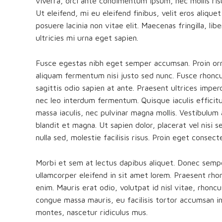
viverra, orci ante condimentum ipsum, nec mollis ri
Ut eleifend, mi eu eleifend finibus, velit eros alique
posuere lacinia non vitae elit. Maecenas fringilla, 
ultricies mi urna eget sapien.
Fusce egestas nibh eget semper accumsan. Proin orna
aliquam fermentum nisi justo sed nunc. Fusce rhoncus
sagittis odio sapien at ante. Praesent ultrices imper
nec leo interdum fermentum. Quisque iaculis efficitu
massa iaculis, nec pulvinar magna mollis. Vestibulu
blandit et magna. Ut sapien dolor, placerat vel nisi se
nulla sed, molestie facilisis risus. Proin eget consec
Morbi et sem at lectus dapibus aliquet. Donec semp
ullamcorper eleifend in sit amet lorem. Praesent rho
enim. Mauris erat odio, volutpat id nisl vitae, rhonc
congue massa mauris, eu facilisis tortor accumsan in
montes, nascetur ridiculus mus.