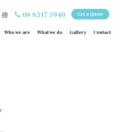
08 8317 5940
Get a Quote
Who we are
What we do
Gallery
Contact
d